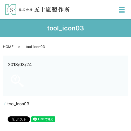
メ
tool_icon03
HOME
tool_icon03
2018/03/24
tool_icon03