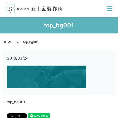
メ
top_bg001
HOME
top_bg001
2018/03/24
top_bg001