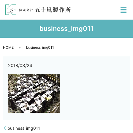
メ
business_img011
HOME
business_img011
2018/03/24
business_img011