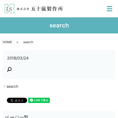
メ
search
HOME
search
2018/03/24
search