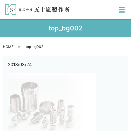
メ
top_bg002
HOME
top_bg002
2018/03/24