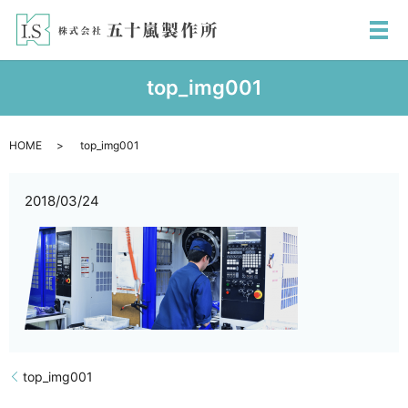
メ
top_img001
HOME
top_img001
2018/03/24
top_img001