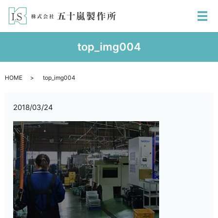
メ
top_img004
HOME
top_img004
2018/03/24